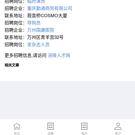
招聘岗位：
临时演员
招聘企业：
重庆勤通商贸有限公司
联系地址：观音桥COSMO大厦
招聘岗位：
导购员
招聘企业：
万州国康医院
联系地址：万州区青羊宫32号
招聘岗位：
发杂志人员
更多招聘信息,请访问
涪陵人才网
相关文章
首页
首页
招聘
招聘
简历
简历
账户
账户