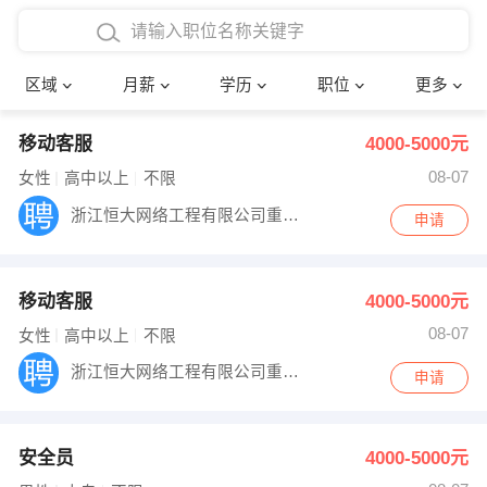
4000-5000元
本科
行政后勤
建筑装潢
确定
区域
月薪
学历
职位
更多
5000-8000元
硕士
销售岗位
教师
移动客服
4000-5000元
8000-12000元
博士
文员
护士
08-07
女性
高中以上
不限
12000-20000元
财务会计
传单派发
浙江恒大网络工程有限公司重庆分公司
申请
其他
超市零售
促销导购
移动客服
4000-5000元
网络IT
保健按摩
08-07
女性
高中以上
不限
快递员
前台接待
浙江恒大网络工程有限公司重庆分公司
申请
收银员
技术员/工程师
安全员
4000-5000元
水电/机修
部门经理