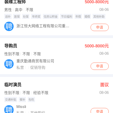
装维工程师
5000-8000元
08-06
男性
高中
不限
话补
医保
社保
年终奖
住房公积金
节日福利
年假
婚假
其他补助
浙江恒大网络工程有限公司重庆分公司
申请
导购员
5000-8000元
08-06
性别不限
不限
不限
重庆勤通商贸有限公司
申请
私营
促销导购
临时演员
面议
08-06
性别不限
不限
经验不限
交通补贴
餐补
包吃
Missli
申请