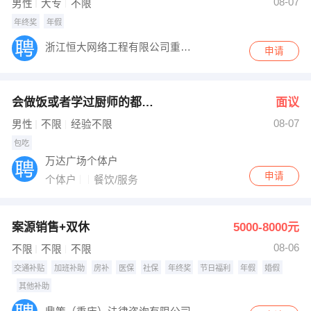
08-07
男性
大专
不限
出纳
保险
年终奖
年假
浙江恒大网络工程有限公司重庆分公司
编辑
法律
申请
保洁
贸易采购
会做饭或者学过厨师的都可以
面议
跟单
理财顾问
08-07
男性
不限
经验不限
包吃
其他职位
万达广场个体户
申请
个体户
餐饮/服务
案源销售+双休
5000-8000元
08-06
不限
不限
不限
交通补贴
加班补助
房补
医保
社保
年终奖
节日福利
年假
婚假
其他补助