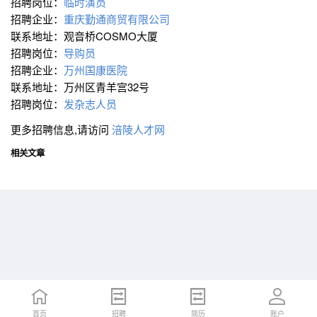
招聘岗位：
临时演员
招聘企业：
重庆勤通商贸有限公司
联系地址：观音桥COSMO大厦
招聘岗位：
导购员
招聘企业：
万州国康医院
联系地址：万州区青羊宫32号
招聘岗位：
发杂志人员
更多招聘信息,请访问
涪陵人才网
相关文章
首页
首页
招聘
招聘
简历
简历
账户
账户