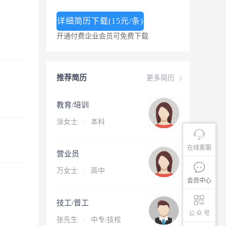
详细简历下载(15元/条)
开通付费企业会员可免费下载
推荐简历
更多简历
教育/培训
涂女士
·
本科
在线客服
营业员
万女士
·
高中
会员中心
技工/普工
公 众 号
张先生
·
中专/技校