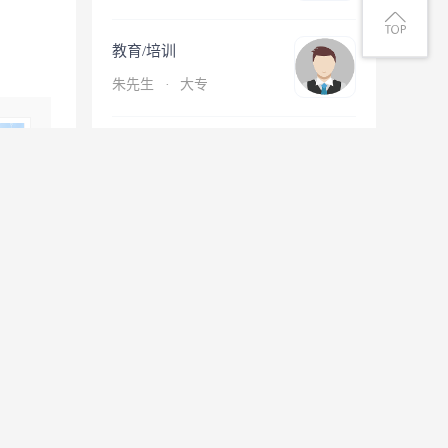
教育/培训
朱先生
·
大专
保洁/保安
程女士
·
中专/技校
查看更多简历
息
微信扫一扫找工作