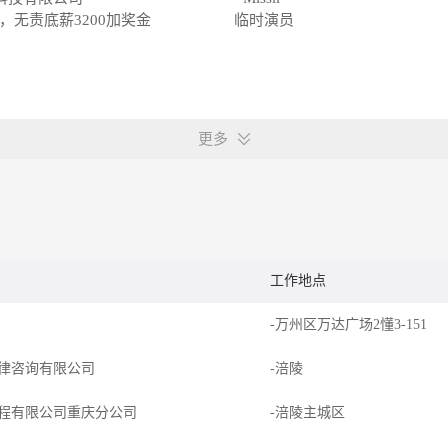
，无责底薪3200加奖金
临时演员
更多
工作地点
-万州区万达广场2懂3-151
律咨询有限公司
-涪陵
程有限公司重庆分公司
-涪陵主城区