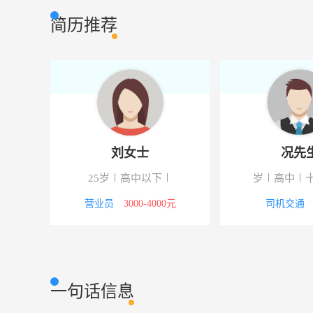
移动客服
浙江恒大网络工
销售岗位
简历推荐
移动营业厅营业员
浙江恒大网络工
营业员
移动客服
浙江恒大网络工
销售岗位
刘女士
况先
校
25岁
高中以下
岁
高中
8000元
营业员
3000-4000元
司机交通
一句话信息