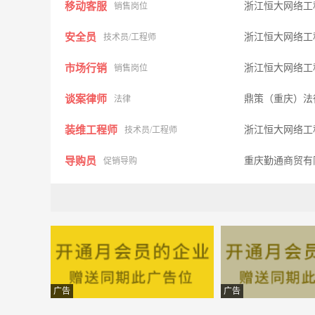
移动客服
浙江恒大网络工
销售岗位
安全员
浙江恒大网络工
技术员/工程师
市场行销
浙江恒大网络工
销售岗位
谈案律师
鼎策（重庆）法
法律
装维工程师
浙江恒大网络工
技术员/工程师
导购员
重庆勤通商贸有
促销导购
临时演员
Missli
其他职位
电话客服，无责底薪3200加奖金
重庆天科技有限
销售岗位
发杂志人员
万州国康医院
传单派发
服务员
温阳国际万州会
保健/按摩
广告
广告